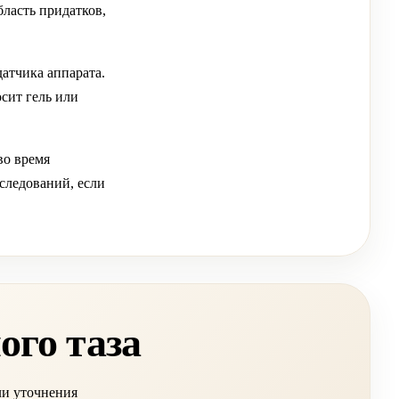
бласть придатков,
атчика аппарата.
сит гель или
во время
бследований, если
ого таза
ли уточнения